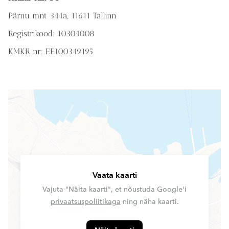
Pärnu mnt 344a, 11611 Tallinn
Registrikood: 10304008
KMKR nr: EE100349195
Vaata kaarti
Vajuta "Näita kaarti", et nõustuda Google'i
privaatsuspoliitikaga
ning näha kaarti.