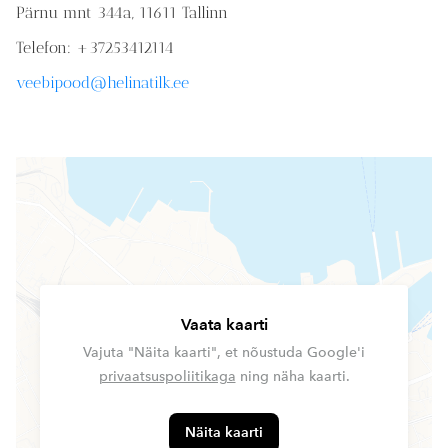
Pärnu mnt 344a, 11611 Tallinn
Telefon: +37253412114
veebipood@helinatilk.ee
Vaata kaarti
Vajuta "Näita kaarti", et nõustuda Google'i
privaatsuspoliitikaga
ning näha kaarti.
Näita kaarti