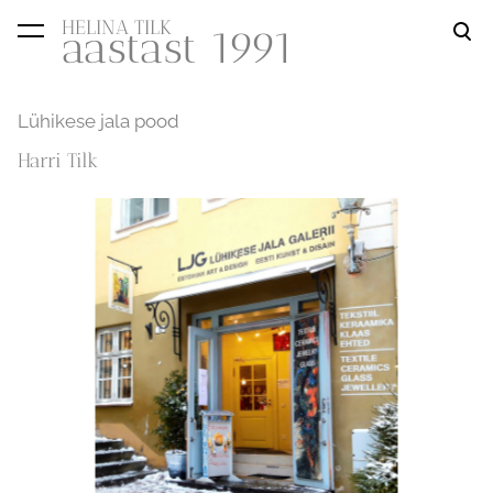
HELINA TILK
aastast 1991
lisati ostukorvi.
Vaata ostukorvi
Lühikese jala pood
Harri Tilk