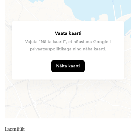
Vaata kaarti
Vajuta "Näita kaarti", et nõustuda Google'i
privaatsuspoliitikaga
ning näha kaarti.
Näita kaarti
Laomüük