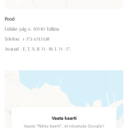
Pood
Lühike jalg 6, 10130 Tallinn
Telefon: +372 6313328
Avatud : E, T, N, R 11-18,
L 11-17,
Vaata kaarti
Vajuta "Näita kaarti", et nõustuda Google'i