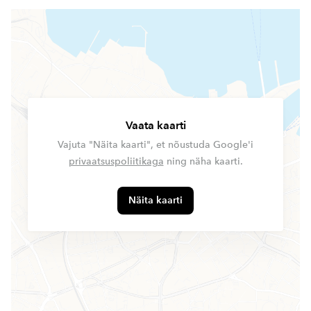
Vaata kaarti
Vajuta "Näita kaarti", et nõustuda Google'i
privaatsuspoliitikaga
ning näha kaarti.
Näita kaarti