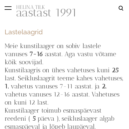
HELINA TILK
aastast 1991
lisati ostukorvi.
Vaata ostukorvi
Lastelaagrid
Meie kunstilaager on sobiv lastele
vanuses
7-16
aastat. Aga vastu võtame
kõik soovijad.
Kunstilaagris on ühes vahetuses kuni
25
last. Seikluslaagrit teeme kahes vahetuses,
1.
vahetus vanuses 7-11 aastat. ja
2.
vahetus vanuses 12-16 aastat. Vahetuses
on kuni 12 last.
Kunstilaager toimub esmaspäevast
reedeni (
5
päeva ), seikluslaager algab
esmaspäeval ja lõpeb laupäeval.