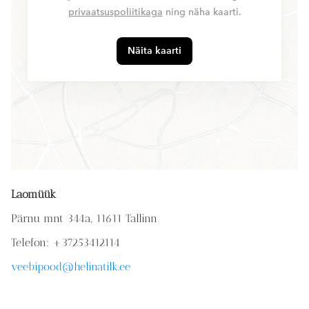
privaatsuspoliitikaga
ning näha kaarti.
Näita kaarti
Laomüük
Pärnu mnt 344a, 11611 Tallinn
Telefon: +37253412114
veebipood@helinatilk.ee