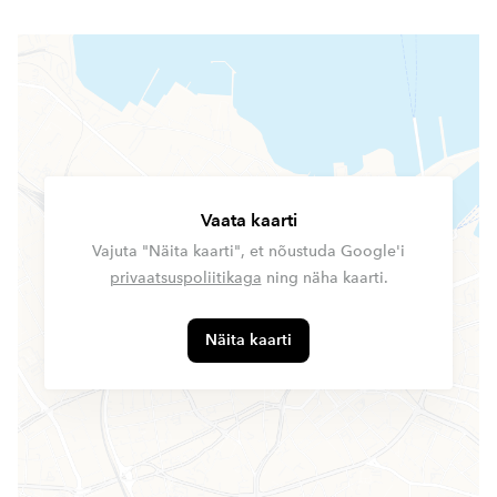
Vaata kaarti
Vajuta "Näita kaarti", et nõustuda Google'i
privaatsuspoliitikaga
ning näha kaarti.
Näita kaarti