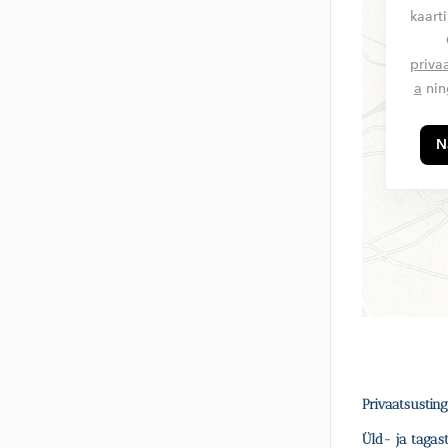
kaart
priva
a
nin
N
Privaatsustin
Üld- ja taga