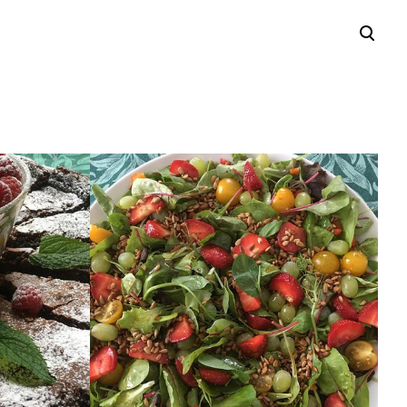
lisati ostukorvi.
Vaata ostukorvi