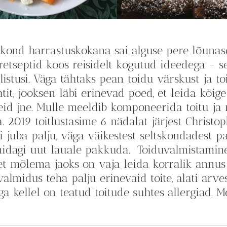
kond harrastuskokana sai alguse pere lõunasö
retseptid koos reisidelt kogutud ideedega -
listusi. Väga tähtaks pean toidu värskust ja to
atit, jooksen läbi erinevad poed, et leida kõi
eid jne. Mulle meeldib komponeerida toitu ja m
a. 2019 toitlustasime 6 nädalat järjest Christo
 juba palju, väga väikestest seltskondadest paa
dagi uut lauale pakkuda. Toiduvalmistamine 
 et mõlema jaoks on vaja leida korralik annus 
valmidus teha palju erinevaid toite, alati arve
ga kellel on teatud toitude suhtes allergiad.