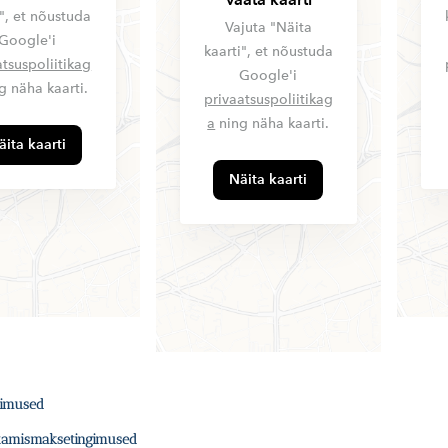
i", et nõustuda
Vajuta "Näita
Google'i
kaarti", et nõustuda
atsuspoliitikag
Google'i
g näha kaarti.
privaatsuspoliitikag
a
ning näha kaarti.
äita kaarti
Näita kaarti
gimused
stamismaksetingimused