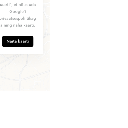
kaarti", et nõustuda
Google'i
privaatsuspoliitikag
a
ning näha kaarti.
Näita kaarti