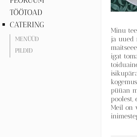
PEORUUM
TÖÖTOAD
CATERING
Minu tee
ja uued 
MENÜÜD
maitseee
PILDID
igat tom
toiduain
isikupär
kogemusi
püüan mi
poolest,
Meil on 
inimeste