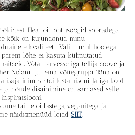
ökidest. Hea toit, õhtusöögid sõpradega
 see kõik on kujundanud minu
iduainete kvaliteeti. Valin turul hoolega
ge parem lõhe, ei kasuta külmutatud
aitseid. Võtan arvesse iga tellija soove ja
pher Nolanit ja tema võttegruppi. Täna on
risaja inimese toitlustamiseni. Ja iga kord
ja nõude disainimine on sarnased selle
inspiratsiooni.
stame taimetoitlastega, veganitega ja
 Meie näidismenüüd leiad
SIIT
.