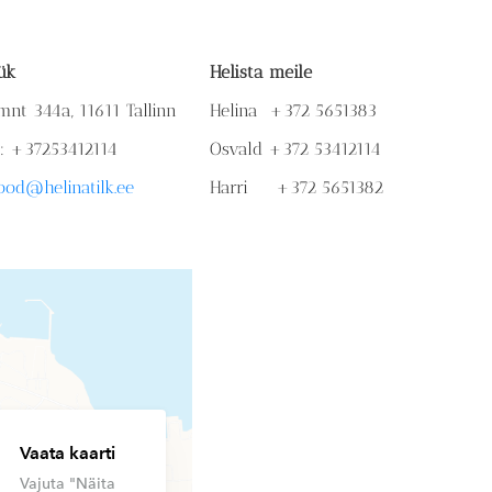
ük
Helista meile
mnt 344a, 11611 Tallinn
Helina +372 5651383
n: +37253412114
Osvald +372 53412114
ood@helinatilk.ee
Harri +372 5651382
Vaata kaarti
Vajuta "Näita