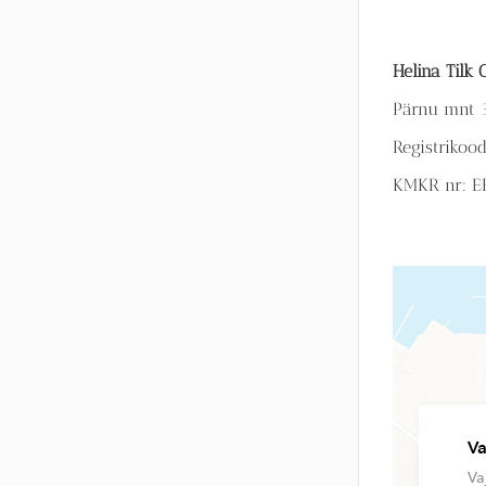
Helina Tilk
Pärnu mnt 3
Registrikoo
KMKR nr: E
Va
Va