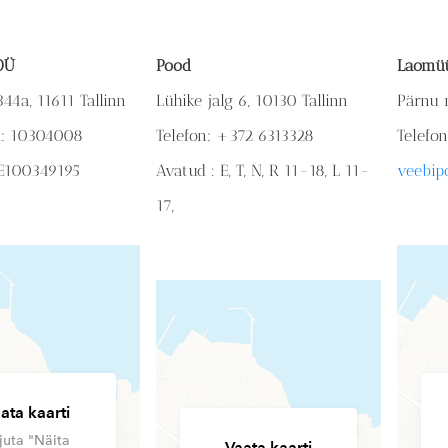
 OÜ
Pood
Laomü
44a, 11611 Tallinn
Lühike jalg 6, 10130 Tallinn
Pärnu 
d: 10304008
Telefon: +372 6313328
Telefo
E100349195
Avatud : E, T, N, R 11-18,
L 11-
veebip
17,
ata kaarti
juta "Näita
Vaata kaarti