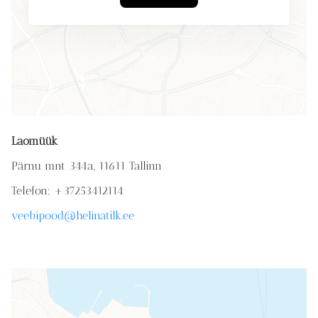
Laomüük
Pärnu mnt 344a, 11611 Tallinn
Telefon: +37253412114
veebipood@helinatilk.ee