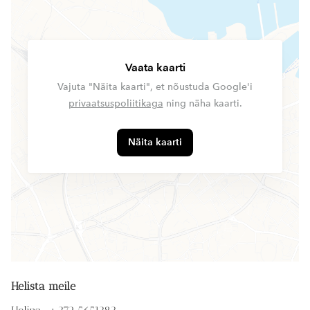
Vaata kaarti
Vajuta "Näita kaarti", et nõustuda Google'i
privaatsuspoliitikaga
ning näha kaarti.
Näita kaarti
Helista meile