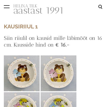
HELINA TILK
aastast 1991
lisati ostukorvi.
Vaata ostukorvi
KAUSIRIIUL 1
Siin riiulil on kausid mille läbimõõt on 16
cm. Kausside hind on
€ 16.-