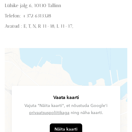
Lühike jalg 6, 10130 Tallinn
Telefon: +372 6313328
Avatud : E, T, N, R 11-18,
L 11-17,
Vaata kaarti
Vajuta "Näita kaarti", et nõustuda Google'i
privaatsuspoliitikaga
ning näha kaarti.
Näita kaarti