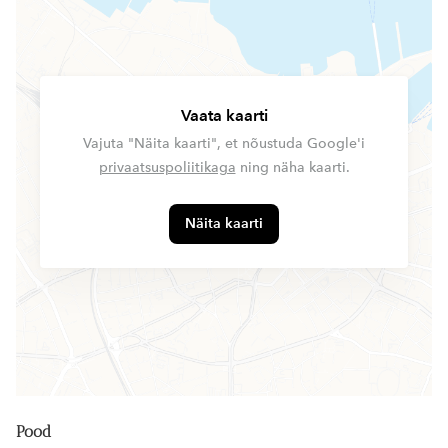
Vaata kaarti
Vajuta "Näita kaarti", et nõustuda Google'i
privaatsuspoliitikaga
ning näha kaarti.
Näita kaarti
Pood